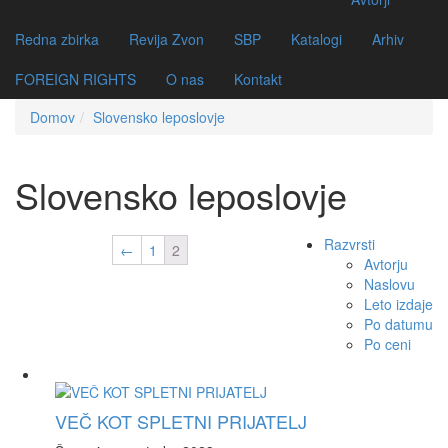
Redna zbirka
Revija Zvon
SBP
Katalogi
Arhiv
FOREIGN RIGHTS
O nas
Kontakt
Domov
Slovensko leposlovje
Slovensko leposlovje
Razvrsti
←
1
2
Avtorju
Naslovu
Leto izdaje
Po datumu
Po ceni
VEČ KOT SPLETNI PRIJATELJ