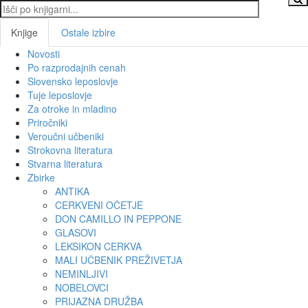
Knjige
Ostale izbire
Novosti
Toggl
Po razprodajnih cenah
navig
Slovensko leposlovje
Tuje leposlovje
Za otroke in mladino
Priročniki
Veroučni učbeniki
Strokovna literatura
Stvarna literatura
Zbirke
ANTIKA
CERKVENI OČETJE
DON CAMILLO IN PEPPONE
GLASOVI
LEKSIKON CERKVA
MALI UČBENIK PREŽIVETJA
NEMINLJIVI
NOBELOVCI
PRIJAZNA DRUŽBA