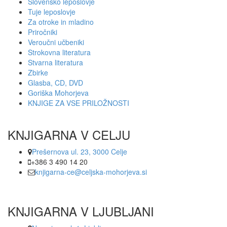
Slovensko leposlovje
Tuje leposlovje
Za otroke in mladino
Priročniki
Veroučni učbeniki
Strokovna literatura
Stvarna literatura
Zbirke
Glasba, CD, DVD
Goriška Mohorjeva
KNJIGE ZA VSE PRILOŽNOSTI
KNJIGARNA V CELJU
Prešernova ul. 23, 3000 Celje
+386 3 490 14 20
knjigarna-ce@celjska-mohorjeva.si
KNJIGARNA V LJUBLJANI