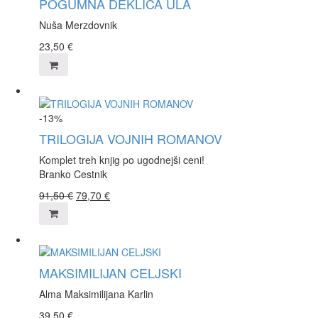
POGUMNA DEKLICA ULA
Nuša Merzdovnik
23,50
€
-13%
TRILOGIJA VOJNIH ROMANOV
Komplet treh knjig po ugodnejši ceni!
Branko Cestnik
91,50
€
79,70
€
MAKSIMILIJAN CELJSKI
Alma Maksimilijana Karlin
39,50
€