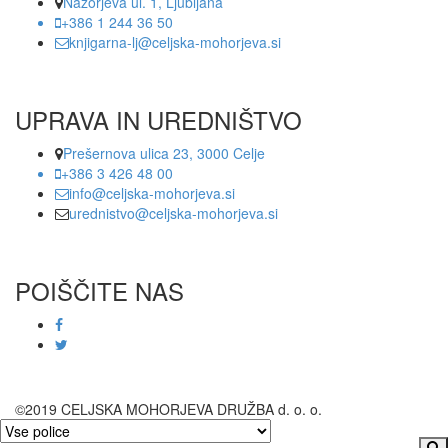
Nazorjeva ul. 1, Ljubljana
+386 1 244 36 50
knjigarna-lj@celjska-mohorjeva.si
UPRAVA IN UREDNIŠTVO
Prešernova ulica 23, 3000 Celje
+386 3 426 48 00
info@celjska-mohorjeva.si
urednistvo@celjska-mohorjeva.si
POIŠČITE NAS
©2019 CELJSKA MOHORJEVA DRUŽBA d. o. o.