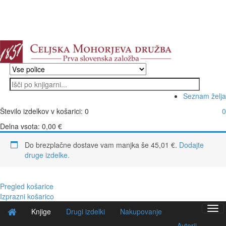
Seznam želja
Število izdelkov v košarici:
0
0
Delna vsota:
0,00
€
Do brezplačne dostave vam manjka še
45,01
€
.
Dodajte
druge izdelke.
Pregled košarice
Izprazni košarico
Tog
Knjige
Drugi izdelki
Nakupovanje
navi
Avtorji