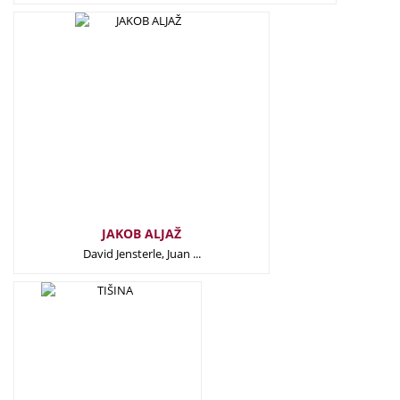
21,50
€
JAKOB ALJAŽ
David Jensterle, Juan ...
20,00
€