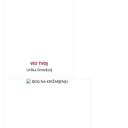
11,00
€
VES TVOJ
Urška Smerkolj
25,00
€