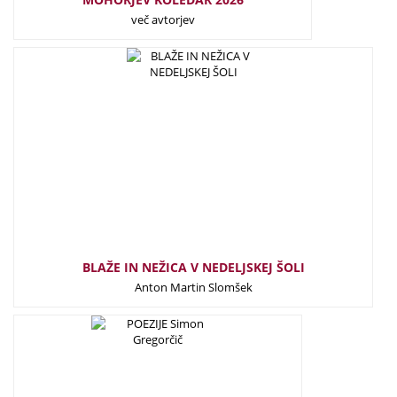
več avtorjev
25,00
€
BLAŽE IN NEŽICA V NEDELJSKEJ ŠOLI
Anton Martin Slomšek
22,50
€