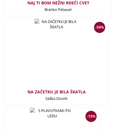
NAJ TI BOM NEŽNI RDEČI CVET
Branko Petauer
10,00
€
5,00
€
-50%
NA ZAČETKU JE BILA ŠKATLA
Saška Ocvirk
23,00
€
20,00
€
-13%