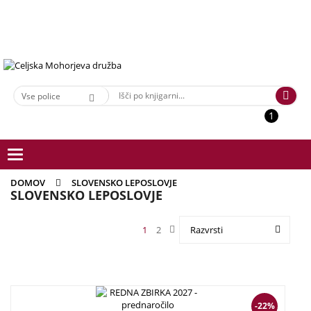
1
Toggle
navigation
DOMOV
SLOVENSKO LEPOSLOVJE
SLOVENSKO LEPOSLOVJE
1
2
Razvrsti
77,00
€
60,00
€
-22%