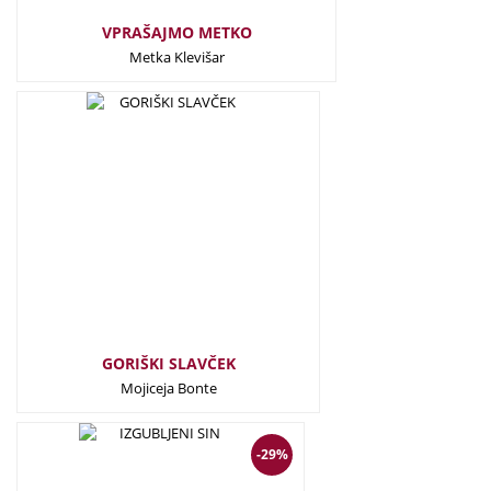
VPRAŠAJMO METKO
Metka Klevišar
21,50
€
GORIŠKI SLAVČEK
Mojiceja Bonte
24,00
€
17,00
€
-29%