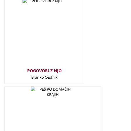
29,50
€
POGOVORI Z NJO
Branko Cestnik
39,50
€