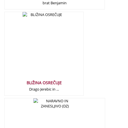
brat Benjamin
19,90
€
BLIŽINA OSREČUJE
Drago Jerebic in ...
16,00
€