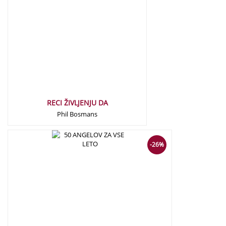
RECI ŽIVLJENJU DA
Phil Bosmans
17,50
€
13,00
€
-26%