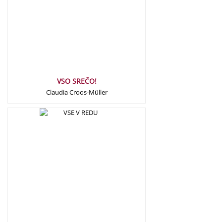
VSO SREČO!
Claudia Croos-Müller
17,00
€