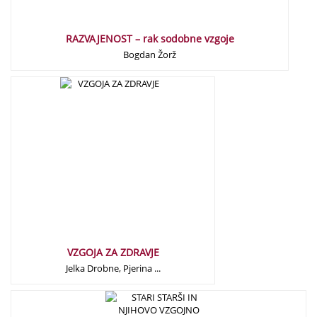
RAZVAJENOST – rak sodobne vzgoje
Bogdan Žorž
15,00
€
VZGOJA ZA ZDRAVJE
Jelka Drobne, Pjerina ...
15,00
€