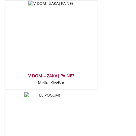
15,00
€
V DOM – ZAKAJ PA NE?
Metka Klevišar
15,00
€