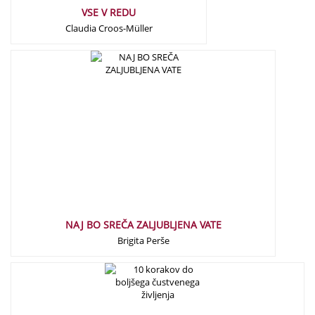
VSE V REDU
Claudia Croos-Müller
21,50
€
NAJ BO SREČA ZALJUBLJENA VATE
Brigita Perše
17,50
€