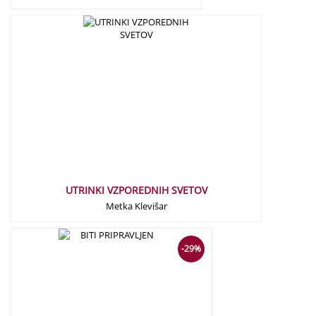
19,90
€
UTRINKI VZPOREDNIH SVETOV
Metka Klevišar
21,00
€
15,00
€
-29%