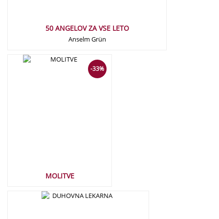
50 ANGELOV ZA VSE LETO
Anselm Grün
19,50
€
-33%
13,00
€
MOLITVE
18,90
€