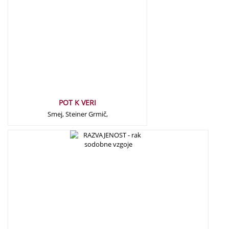
POT K VERI
Smej, Steiner Grmič,
15,00
€