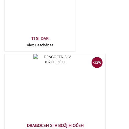
TI SI DAR
Alex Deschênes
22,00
€
15,00
€
-32%
DRAGOCEN SI V BOŽJIH OČEH