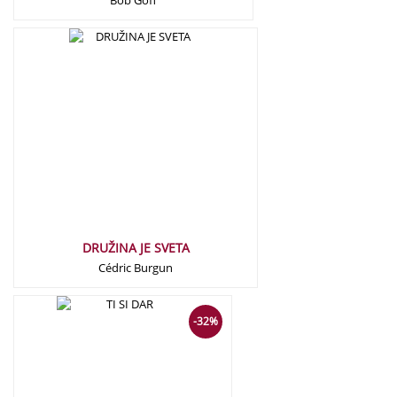
Bob Goff
22,00
€
DRUŽINA JE SVETA
Cédric Burgun
22,00
€
15,00
€
-32%